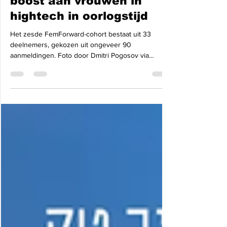
FemForward geeft een
boost aan vrouwen in
hightech in oorlogstijd
Het zesde FemForward-cohort bestaat uit 33
deelnemers, gekozen uit ongeveer 90
aanmeldingen. Foto door Dmitri Pogosov via
ISRAEL21c...